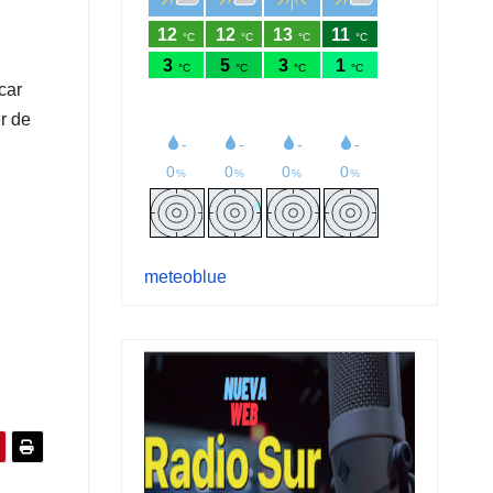
car
r de
meteoblue