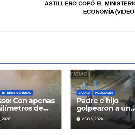
ASTILLERO COPÓ EL MINISTERI
ECONOMÍA (VIDEO
INTERÉS GENERAL
CIUDAD
POLICIALES
sso: Con apenas
Padre e hijo
ilímetros de
golpearon a un
ia ya se sienten
delincuente par
, 2026
AGO 6, 2026
problemas
recuperar un
celular robado 