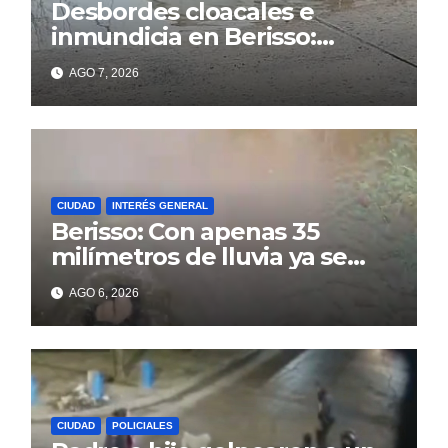
Desbordes cloacales e
inmundicia en Berisso:
colapso de la red en la calle
AGO 7, 2026
14
CIUDAD
INTERÉS GENERAL
Berisso: Con apenas 35
milímetros de lluvia ya se
sienten los problemas
AGO 6, 2026
CIUDAD
POLICIALES