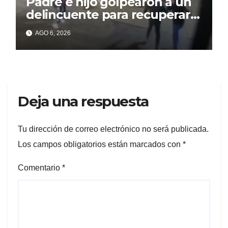
Padre e hijo golpearon a un
delincuente para recuperar
un celular robado en Berisso
AGO 6, 2026
Deja una respuesta
Tu dirección de correo electrónico no será publicada.
Los campos obligatorios están marcados con
*
Comentario
*