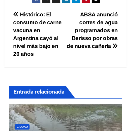
Navegación
Histórico: El
ABSA anunció
consumo de carne
cortes de agua
de
vacuna en
programados en
entradas
Argentina cayó al
Berisso por obras
nivel más bajo en
de nueva cañería
20 años
Entrada relacionada
CIUDAD