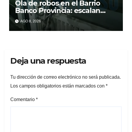
Ola de robos en el Barrio
Banco Provincia: escalan
paredes en la noche y nadie
AGO 8, 2026
responde
Deja una respuesta
Tu dirección de correo electrónico no será publicada.
Los campos obligatorios están marcados con
*
Comentario
*