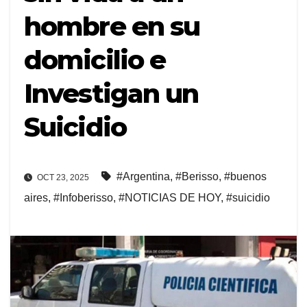
hombre en su
domicilio e
Investigan un
Suicidio
#Argentina
,
#Berisso
,
#buenos
OCT 23, 2025
aires
,
#Infoberisso
,
#NOTICIAS DE HOY
,
#suicidio