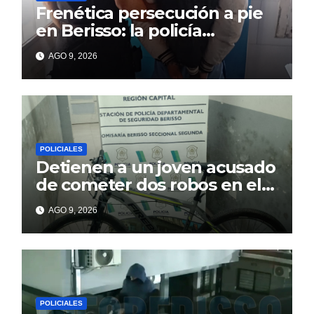
Frenética persecución a pie
en Berisso: la policía
reconoció a un prófugo y lo
AGO 9, 2026
atrapó tras un intento de
fuga
POLICIALES
Detienen a un joven acusado
de cometer dos robos en el
barrio Banco Provincia
AGO 9, 2026
POLICIALES