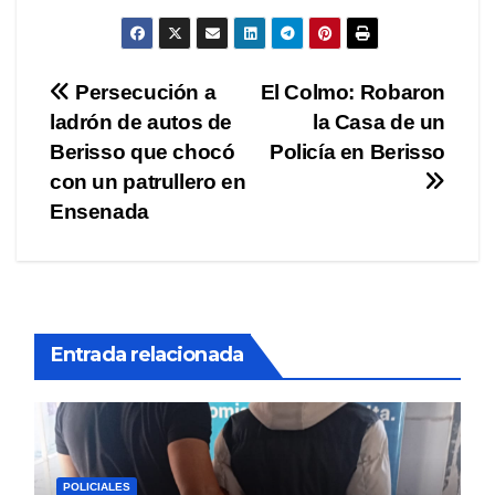
Navegación
Persecución a
El Colmo: Robaron
ladrón de autos de
la Casa de un
de
Berisso que chocó
Policía en Berisso
entradas
con un patrullero en
Ensenada
Entrada relacionada
POLICIALES