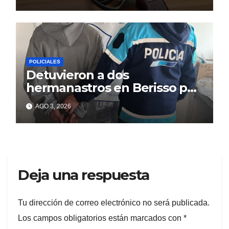
POLICIALES
Detuvieron a dos
hermanastros en Berisso por
matar a puñaladas a un
AGO 3, 2026
tatuador
Deja una respuesta
Tu dirección de correo electrónico no será publicada.
Los campos obligatorios están marcados con
*