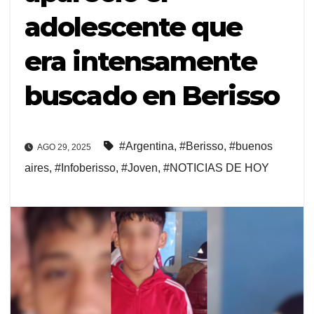
adolescente que
era intensamente
buscado en Berisso
#Argentina
,
#Berisso
,
#buenos
AGO 29, 2025
aires
,
#Infoberisso
,
#Joven
,
#NOTICIAS DE HOY