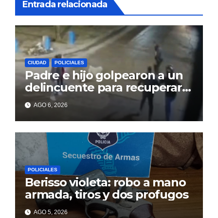
Entrada relacionada
CIUDAD
POLICIALES
Padre e hijo golpearon a un
delincuente para recuperar
un celular robado en Berisso
AGO 6, 2026
POLICIALES
Berisso violeta: robo a mano
armada, tiros y dos profugos
AGO 5, 2026