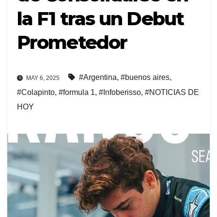
la F1 tras un Debut
Prometedor
#Argentina
,
#buenos aires
,
MAY 6, 2025
#Colapinto
,
#formula 1
,
#Infoberisso
,
#NOTICIAS DE
HOY