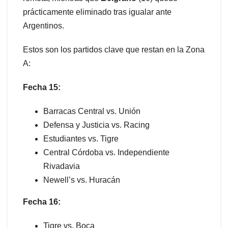
prácticamente eliminado tras igualar ante
Argentinos.
Estos son los partidos clave que restan en la Zona
A:
Fecha 15:
Barracas Central vs. Unión
Defensa y Justicia vs. Racing
Estudiantes vs. Tigre
Central Córdoba vs. Independiente
Rivadavia
Newell’s vs. Huracán
Fecha 16:
Tigre vs. Boca