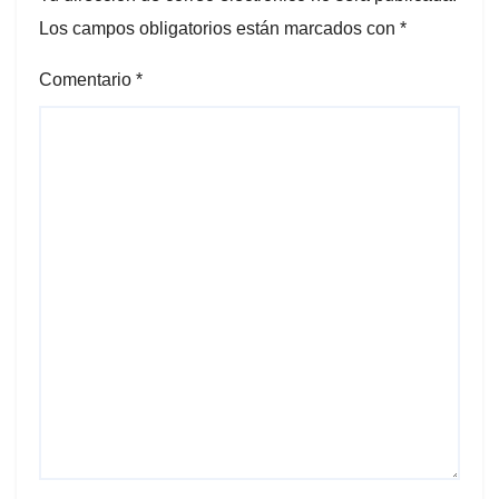
Los campos obligatorios están marcados con
*
Comentario
*