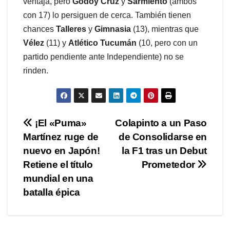
ventaja, pero
Godoy Cruz
y
Sarmiento
(ambos
con 17) lo persiguen de cerca. También tienen
chances
Talleres
y
Gimnasia
(13), mientras que
Vélez
(11) y
Atlético Tucumán
(10, pero con un
partido pendiente ante Independiente) no se
rinden.
Navegación
¡El «Puma»
Colapinto a un Paso
Martínez ruge de
de Consolidarse en
de
nuevo en Japón!
la F1 tras un Debut
entradas
Retiene el título
Prometedor
mundial en una
batalla épica