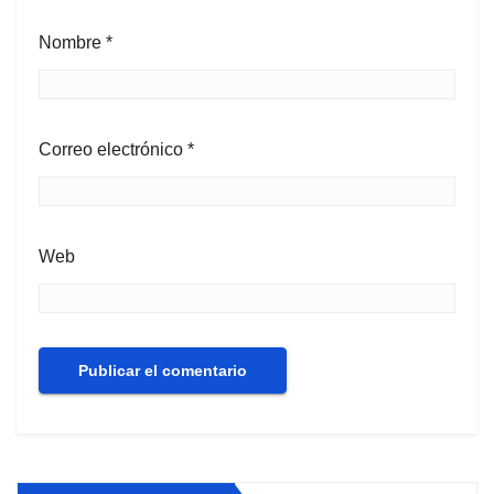
Nombre
*
Correo electrónico
*
Web