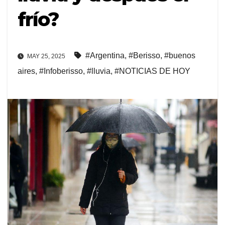
frío?
#Argentina
,
#Berisso
,
#buenos
MAY 25, 2025
aires
,
#Infoberisso
,
#lluvia
,
#NOTICIAS DE HOY