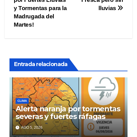
de
y Tormentas para la
lluvias
entradas
Madrugada del
Martes!
Entrada relacionada
CLIMA
Alerta naranja por tormentas
severas y fuertes ráfagas
AGO 5, 2026