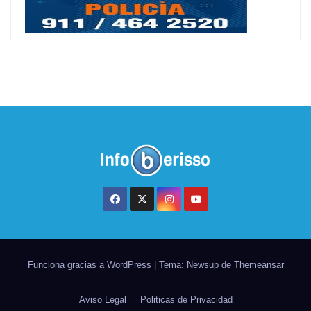
Funciona gracias a WordPress
|
Tema: Newsup de
Themeansar
Aviso Legal
Politicas de Privacidad