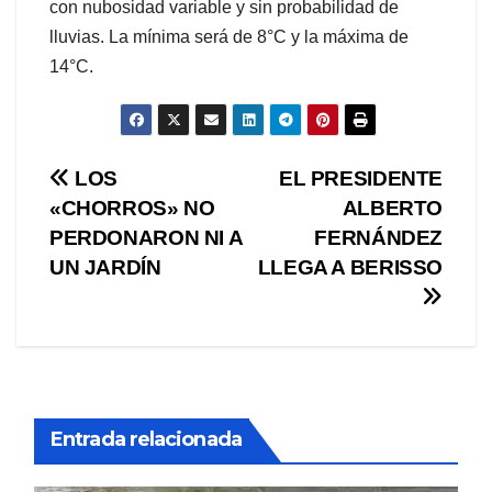
con nubosidad variable y sin probabilidad de
lluvias. La mínima será de 8°C y la máxima de
14°C.
Navegación
LOS
EL PRESIDENTE
«CHORROS» NO
ALBERTO
de
PERDONARON NI A
FERNÁNDEZ
entradas
UN JARDÍN
LLEGA A BERISSO
Entrada relacionada