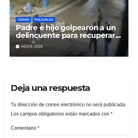
CIUDAD
POLICIALES
Padre e hijo golpearon a un
delincuente para recuperar
un celular robado en Berisso
AGO 6, 2026
Deja una respuesta
Tu dirección de correo electrónico no será publicada.
Los campos obligatorios están marcados con
*
Comentario
*