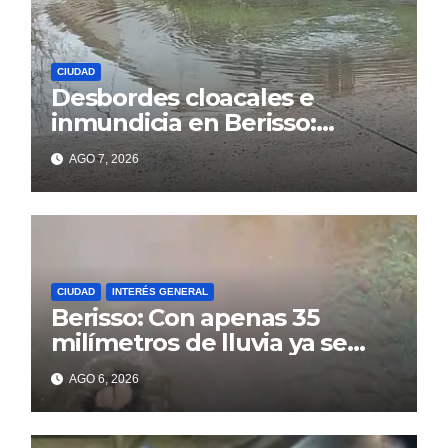
CIUDAD
Desbordes cloacales e
inmundicia en Berisso:
colapso de la red en la calle
AGO 7, 2026
14
CIUDAD
INTERÉS GENERAL
Berisso: Con apenas 35
milímetros de lluvia ya se
sienten los problemas
AGO 6, 2026