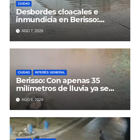
CIUDAD
Desbordes cloacales e
inmundicia en Berisso:
colapso de la red en la calle
AGO 7, 2026
14
CIUDAD
INTERÉS GENERAL
Berisso: Con apenas 35
milímetros de lluvia ya se
sienten los problemas
AGO 6, 2026