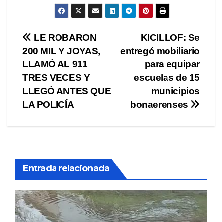
Navegación
LE ROBARON
KICILLOF: Se
200 MIL Y JOYAS,
entregó mobiliario
de
LLAMÓ AL 911
para equipar
entradas
TRES VECES Y
escuelas de 15
LLEGÓ ANTES QUE
municipios
LA POLICÍA
bonaerenses
Entrada relacionada