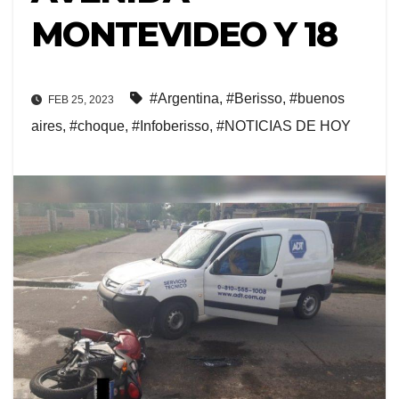
MONTEVIDEO Y 18
#Argentina
,
#Berisso
,
#buenos
FEB 25, 2023
aires
,
#choque
,
#Infoberisso
,
#NOTICIAS DE HOY