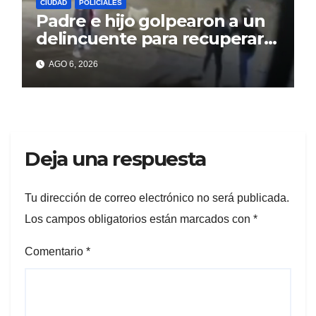
CIUDAD
POLICIALES
Padre e hijo golpearon a un
delincuente para recuperar
un celular robado en Berisso
AGO 6, 2026
Deja una respuesta
Tu dirección de correo electrónico no será publicada.
Los campos obligatorios están marcados con
*
Comentario
*