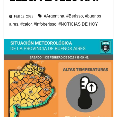
#Argentina
,
#Berisso
,
#buenos
FEB 12, 2023
aires
,
#calor
,
#Infoberisso
,
#NOTICIAS DE HOY