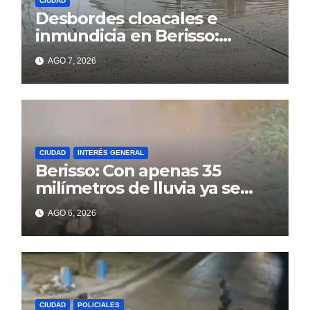
CIUDAD
Desbordes cloacales e
inmundicia en Berisso:
colapso de la red en la calle
AGO 7, 2026
14
CIUDAD
INTERÉS GENERAL
Berisso: Con apenas 35
milímetros de lluvia ya se
sienten los problemas
AGO 6, 2026
CIUDAD
POLICIALES