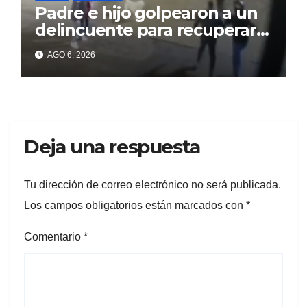
Padre e hijo golpearon a un
delincuente para recuperar
un celular robado en Berisso
AGO 6, 2026
Deja una respuesta
Tu dirección de correo electrónico no será publicada.
Los campos obligatorios están marcados con
*
Comentario
*