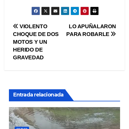
Navegación
VIOLENTO
LO APUÑALARON
CHOQUE DE DOS
PARA ROBARLE
de
MOTOS Y UN
entradas
HERIDO DE
GRAVEDAD
Entrada relacionada