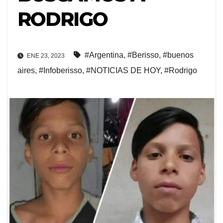
RODRIGO
#Argentina
,
#Berisso
,
#buenos
ENE 23, 2023
aires
,
#Infoberisso
,
#NOTICIAS DE HOY
,
#Rodrigo