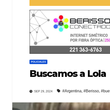
POLICIALES
Buscamos a Lola
#Argentina
,
#Berisso
,
#bue
SEP 29, 2024