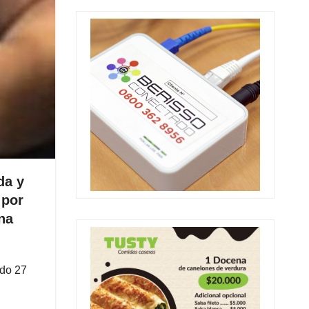
da y
 por
na
ado 27