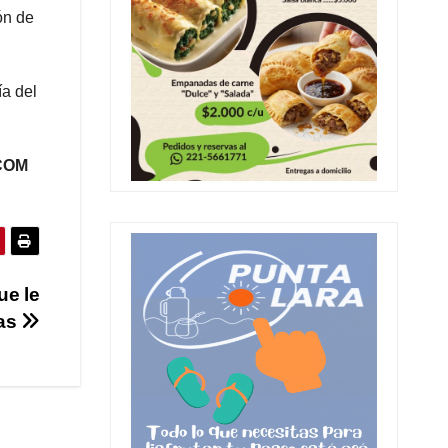
ón de
ía del
 COM
ue le
ías