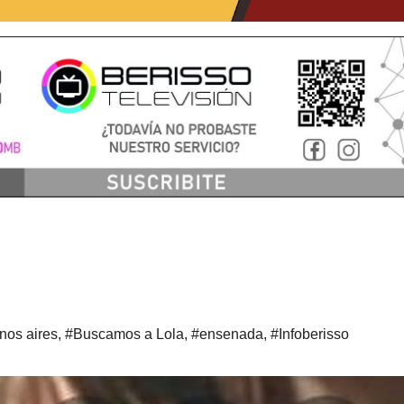
nos aires
,
#Buscamos a Lola
,
#ensenada
,
#Infoberisso