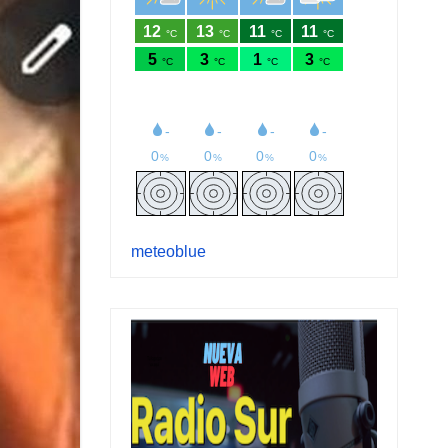
meteoblue