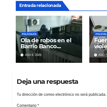
Entrada relacionada
POLICIALES
POLICIA
Ola de robos en el
Fuer
Barrio Banco
viol
Provincia: escalan
y en
AGO 8, 2026
AGO 7
paredes en la
dro
noche y nadie
responde
Deja una respuesta
Tu dirección de correo electrónico no será publicada.
Comentario
*