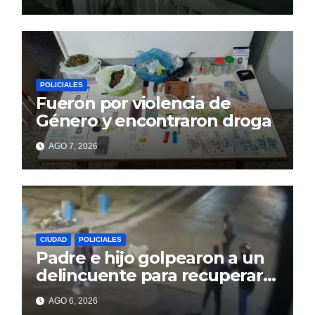
responde
POLICIALES
Fueron por violencia de
Género y encontraron droga
AGO 7, 2026
CIUDAD
POLICIALES
Padre e hijo golpearon a un
delincuente para recuperar
un celular robado en Berisso
AGO 6, 2026