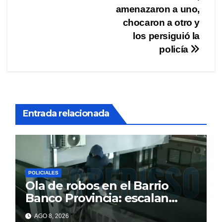
entradas
amenazaron a uno,
chocaron a otro y
los persiguió la
policía
Entrada relacionada
POLICIALES
Ola de robos en el Barrio
Banco Provincia: escalan
paredes en la noche y nadie
AGO 8, 2026