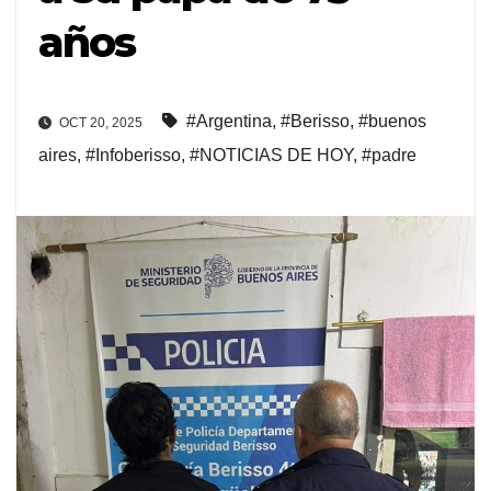
años
#Argentina
,
#Berisso
,
#buenos
OCT 20, 2025
aires
,
#Infoberisso
,
#NOTICIAS DE HOY
,
#padre