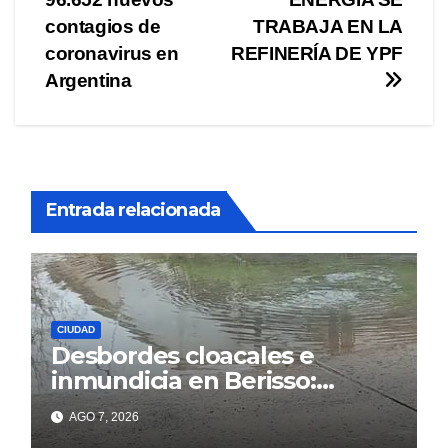
de
contagios de
TRABAJA EN LA
entradas
coronavirus en
REFINERÍA DE YPF
Argentina
Entrada relacionada
CIUDAD
Desbordes cloacales e
inmundicia en Berisso:
colapso de la red en la calle
AGO 7, 2026
14