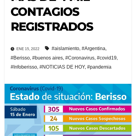
CONTAGIOS
REGISTRADOS
#aislamiento
,
#Argentina
,
ENE 15, 2022
#Berisso
,
#buenos aires
,
#Coronavirus
,
#covid19
,
#Infoberisso
,
#NOTICIAS DE HOY
,
#pandemia