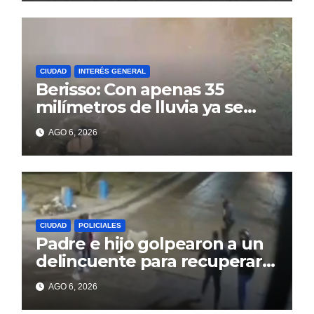
CIUDAD
INTERÉS GENERAL
Berisso: Con apenas 35
milímetros de lluvia ya se
sienten los problemas
AGO 6, 2026
CIUDAD
POLICIALES
Padre e hijo golpearon a un
delincuente para recuperar
un celular robado en Berisso
AGO 6, 2026