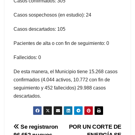
Casos confirmados: 305
Casos sospechosos (en estudio): 24
Casos descartados: 105
Pacientes de alta o con fin de seguimiento: 0
Fallecidos: 0
De esta manera, el Municipio tiene 15.268 casos
confirmados (4.044 activos, 10.772 con fin de
seguimiento y 452 fallecidos) 29.988 casos
descartados.
Navegación
Se registraron
POR UN CORTE DE
96.652 nuevos
ENERGÍA SE