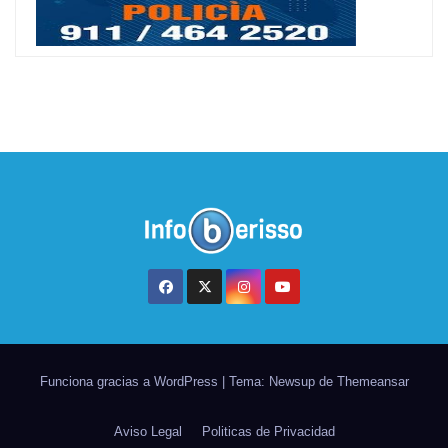
Funciona gracias a WordPress
|
Tema: Newsup de
Themeansar
Aviso Legal
Politicas de Privacidad