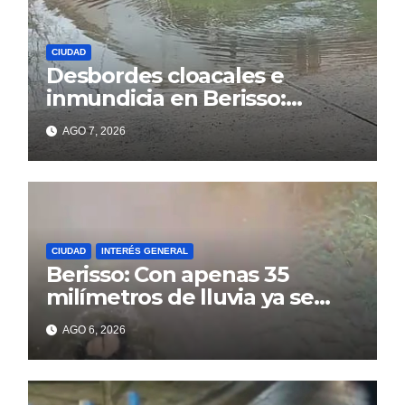
CIUDAD
Desbordes cloacales e
inmundicia en Berisso:
colapso de la red en la calle
AGO 7, 2026
14
CIUDAD
INTERÉS GENERAL
Berisso: Con apenas 35
milímetros de lluvia ya se
sienten los problemas
AGO 6, 2026