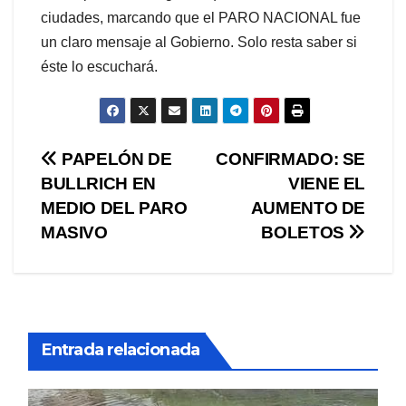
ciudades, marcando que el PARO NACIONAL fue
un claro mensaje al Gobierno. Solo resta saber si
éste lo escuchará.
Navegación
PAPELÓN DE
CONFIRMADO: SE
BULLRICH EN
VIENE EL
de
MEDIO DEL PARO
AUMENTO DE
entradas
MASIVO
BOLETOS
Entrada relacionada