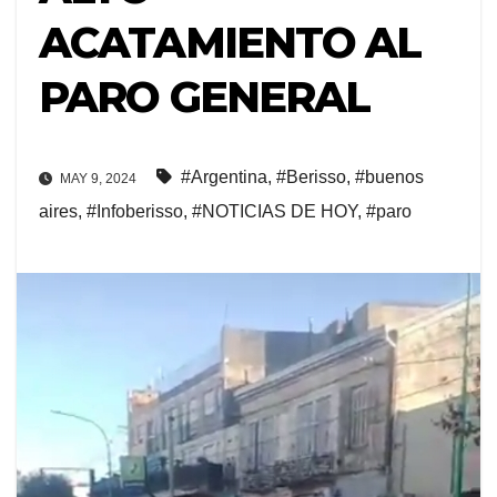
ACATAMIENTO AL
PARO GENERAL
#Argentina
,
#Berisso
,
#buenos
MAY 9, 2024
aires
,
#Infoberisso
,
#NOTICIAS DE HOY
,
#paro