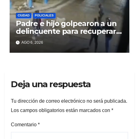
CIUDAD
POLICIALES
Padre e hijo golpearon a un
delincuente para recuperar
un celular robado en Berisso
AGO 6, 2026
Deja una respuesta
Tu dirección de correo electrónico no será publicada.
Los campos obligatorios están marcados con
*
Comentario
*