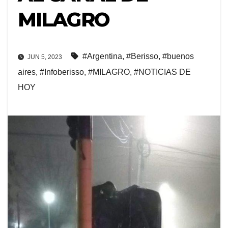
MILAGRO
#Argentina
,
#Berisso
,
#buenos
JUN 5, 2023
aires
,
#Infoberisso
,
#MILAGRO
,
#NOTICIAS DE
HOY