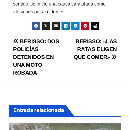
sentido, se inició una causa caratulada como
«lesiones por accidente».
Navegación
BERISSO: DOS
BERISSO: «LAS
POLICÍAS
RATAS ELIGEN
de
DETENIDOS EN
QUE COMER»
entradas
UNA MOTO
ROBADA
Entrada relacionada