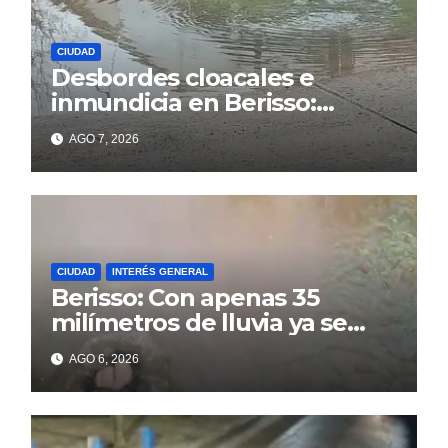
CIUDAD
Desbordes cloacales e
inmundicia en Berisso:
colapso de la red en la calle
AGO 7, 2026
14
CIUDAD
INTERÉS GENERAL
Berisso: Con apenas 35
milímetros de lluvia ya se
sienten los problemas
AGO 6, 2026