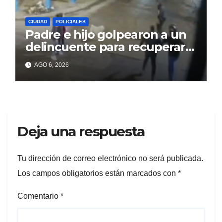
CIUDAD
POLICIALES
Padre e hijo golpearon a un
delincuente para recuperar
un celular robado en Berisso
AGO 6, 2026
Deja una respuesta
Tu dirección de correo electrónico no será publicada.
Los campos obligatorios están marcados con
*
Comentario
*