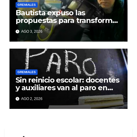
GREMIALES
Bautista expuso las
propuestas para transformar
el Sindicato Municipal de
AGO 3, 2026
Berisso
GREMIALES
Sin reinicio escolar: docentes
y auxiliares van al paro en
todo el país
AGO 2, 2026