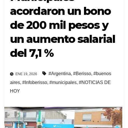
acordaron un bono
de 200 mil pesos y
un aumento salarial
del 7,1 %
#Argentina
,
#Berisso
,
#buenos
ENE 19, 2026
aires
,
#Infoberisso
,
#municipales
,
#NOTICIAS DE
HOY