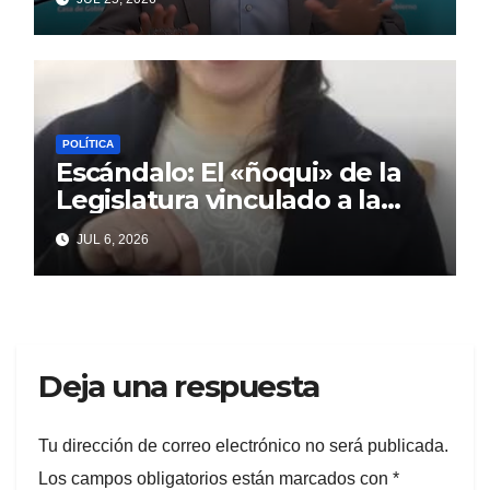
POLÍTICA
Escándalo: El «ñoqui» de la
Legislatura vinculado a la
concejal libertaria no quiere
JUL 6, 2026
soltar al «ESTADO»
Deja una respuesta
Tu dirección de correo electrónico no será publicada.
Los campos obligatorios están marcados con
*