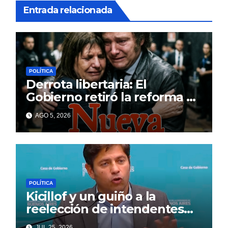
Entrada relacionada
POLÍTICA
Derrota libertaria: El
Gobierno retiró la reforma a
la Ley de Tierras en el
AGO 5, 2026
Senado
POLÍTICA
Kicillof y un guiño a la
reelección de intendentes
que Cagliardi espera ansioso
JUL 25, 2026