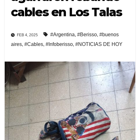
cables en Los Talas
#Argentina
,
#Berisso
,
#buenos
FEB 4, 2025
aires
,
#Cables
,
#Infoberisso
,
#NOTICIAS DE HOY