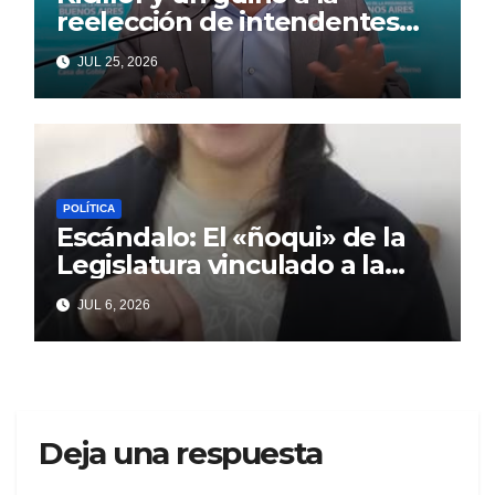
reelección de intendentes
que Cagliardi espera ansioso
JUL 25, 2026
POLÍTICA
Escándalo: El «ñoqui» de la
Legislatura vinculado a la
concejal libertaria no quiere
JUL 6, 2026
soltar al «ESTADO»
Deja una respuesta