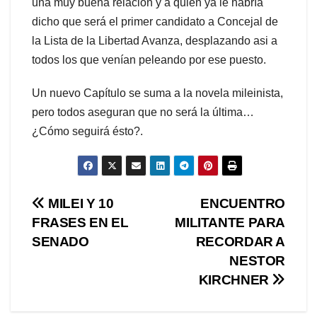
una muy buena relación y a quien ya le habría
dicho que será el primer candidato a Concejal de
la Lista de la Libertad Avanza, desplazando asi a
todos los que venían peleando por ese puesto.
Un nuevo Capítulo se suma a la novela mileinista,
pero todos aseguran que no será la última…
¿Cómo seguirá ésto?.
Navegación
MILEI Y 10
ENCUENTRO
FRASES EN EL
MILITANTE PARA
de
SENADO
RECORDAR A
entradas
NESTOR
KIRCHNER