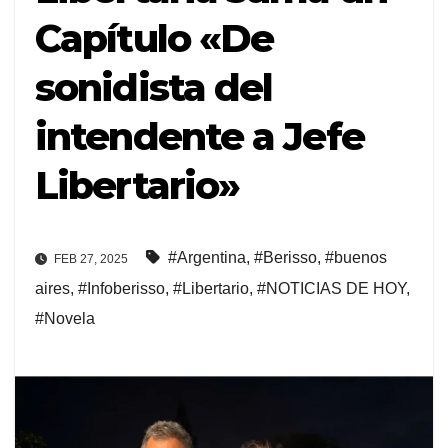
Capítulo «De
sonidista del
intendente a Jefe
Libertario»
#Argentina
,
#Berisso
,
#buenos
FEB 27, 2025
aires
,
#Infoberisso
,
#Libertario
,
#NOTICIAS DE HOY
,
#Novela