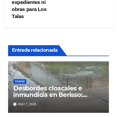
entradas
expedientes ni
obras para Los
Talas
Entrada relacionada
CIUDAD
Desbordes cloacales e
inmundicia en Berisso:
colapso de la red en la calle
AGO 7, 2026
14