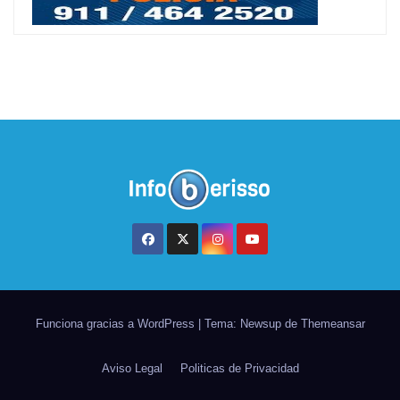
Funciona gracias a WordPress
|
Tema: Newsup de
Themeansar
Aviso Legal
Politicas de Privacidad