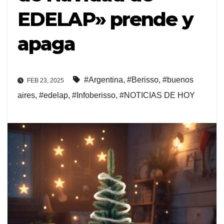
EDELAP» prende y
apaga
#Argentina
,
#Berisso
,
#buenos
FEB 23, 2025
aires
,
#edelap
,
#Infoberisso
,
#NOTICIAS DE HOY