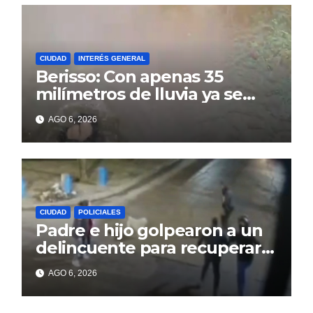
CIUDAD
INTERÉS GENERAL
Berisso: Con apenas 35
milímetros de lluvia ya se
sienten los problemas
AGO 6, 2026
CIUDAD
POLICIALES
Padre e hijo golpearon a un
delincuente para recuperar
un celular robado en Berisso
AGO 6, 2026