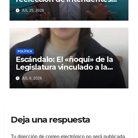
que Cagliardi espera ansioso
JUL 25, 2026
POLÍTICA
Escándalo: El «ñoqui» de la
Legislatura vinculado a la
concejal libertaria no quiere
JUL 6, 2026
soltar al «ESTADO»
Deja una respuesta
Tu dirección de correo electrónico no será publicada.