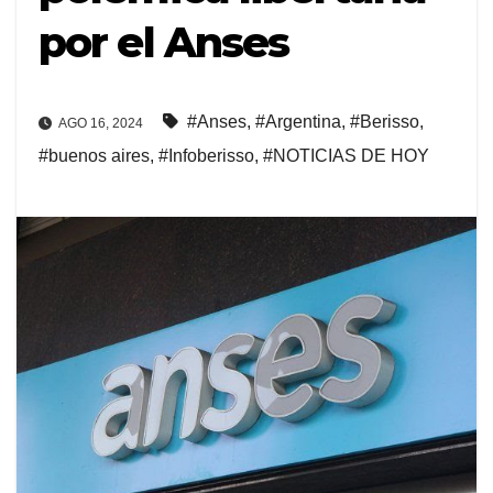
por el Anses
#Anses
,
#Argentina
,
#Berisso
,
AGO 16, 2024
#buenos aires
,
#Infoberisso
,
#NOTICIAS DE HOY