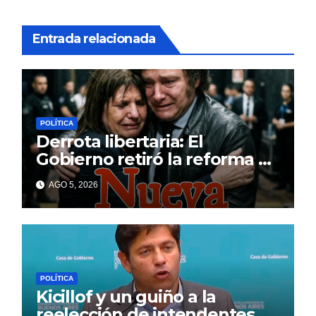
Entrada relacionada
POLÍTICA
Derrota libertaria: El
Gobierno retiró la reforma a
la Ley de Tierras en el
AGO 5, 2026
Senado
POLÍTICA
Kicillof y un guiño a la
reelección de intendentes