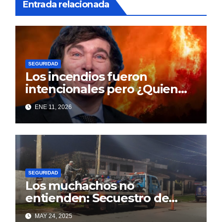
Entrada relacionada
SEGURIDAD
Los incendios fueron
intencionales pero ¿Quien
los provoca y para que?
ENE 11, 2026
SEGURIDAD
Los muchachos no
entienden: Secuestro de
Motos y los caños de escape
MAY 24, 2025