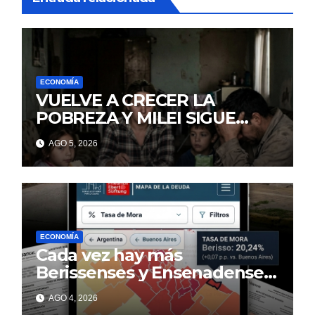
ECONOMÍA
VUELVE A CRECER LA
POBREZA Y MILEI SIGUE
MINTIENDO
AGO 5, 2026
ECONOMÍA
Cada vez hay más
Berissenses y Ensenadenses
con deudas incobrables
AGO 4, 2026