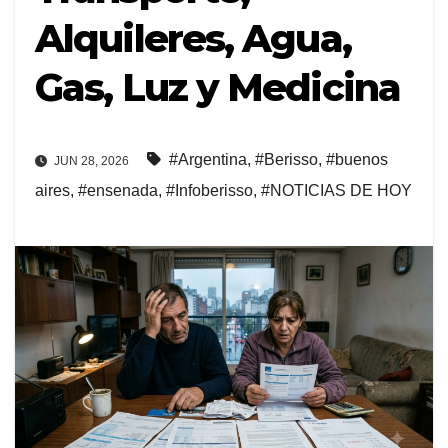
Alquileres, Agua,
Gas, Luz y Medicina
#Argentina
,
#Berisso
,
#buenos
JUN 28, 2026
aires
,
#ensenada
,
#Infoberisso
,
#NOTICIAS DE HOY