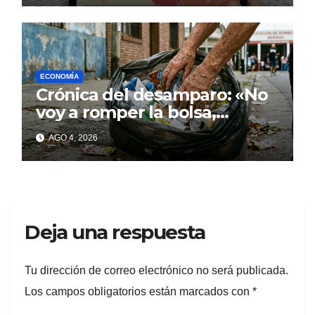
ECONOMÍA
Crónica del desamparo: «No
voy a romper la bolsa,
quédese tranquilo…»
AGO 4, 2026
Deja una respuesta
Tu dirección de correo electrónico no será publicada.
Los campos obligatorios están marcados con
*