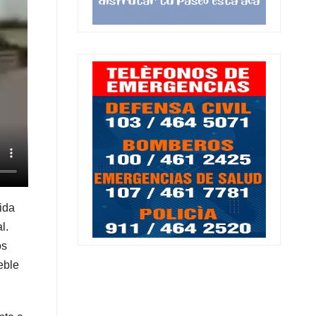
ida
l.
os
eble