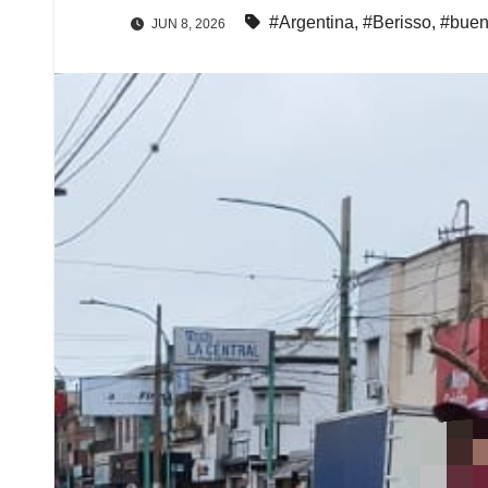
#Argentina
,
#Berisso
,
#buen
JUN 8, 2026