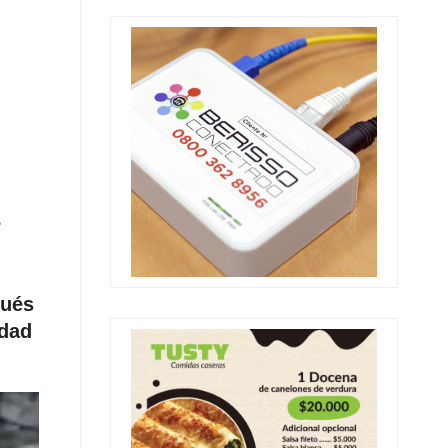
e
pués
idad