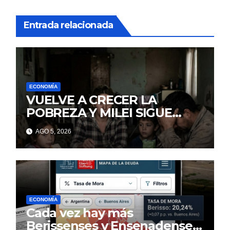
Entrada relacionada
ECONOMÍA
VUELVE A CRECER LA
POBREZA Y MILEI SIGUE
MINTIENDO
AGO 5, 2026
ECONOMÍA
Cada vez hay más
Berissenses y Ensenadenses