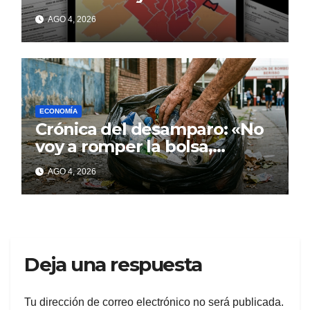
con deudas incobrables
AGO 4, 2026
ECONOMÍA
Crónica del desamparo: «No
voy a romper la bolsa,
quédese tranquilo…»
AGO 4, 2026
Deja una respuesta
Tu dirección de correo electrónico no será publicada.