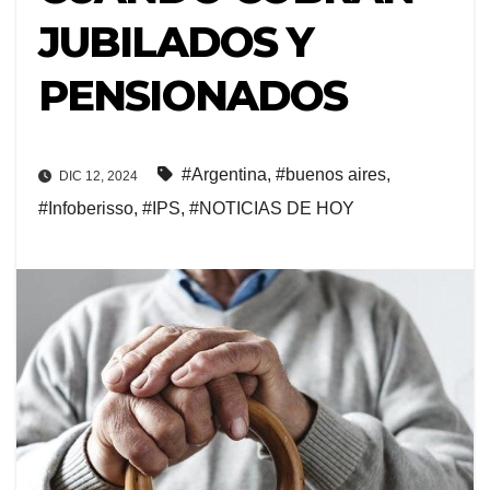
JUBILADOS Y
PENSIONADOS
#Argentina
,
#buenos aires
,
DIC 12, 2024
#Infoberisso
,
#IPS
,
#NOTICIAS DE HOY