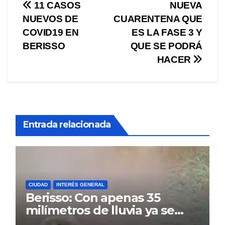
Navegación
11 CASOS
NUEVA
NUEVOS DE
CUARENTENA QUE
de
COVID19 EN
ES LA FASE 3 Y
entradas
BERISSO
QUE SE PODRÁ
HACER
Entrada relacionada
CIUDAD
INTERÉS GENERAL
Berisso: Con apenas 35
milímetros de lluvia ya se
sienten los problemas