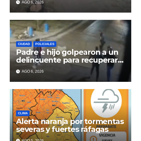
AGO 6, 2026
CIUDAD
POLICIALES
Padre e hijo golpearon a un
delincuente para recuperar
un celular robado en Berisso
AGO 6, 2026
CLIMA
Alerta naranja por tormentas
severas y fuertes ráfagas
AGO 5, 2026