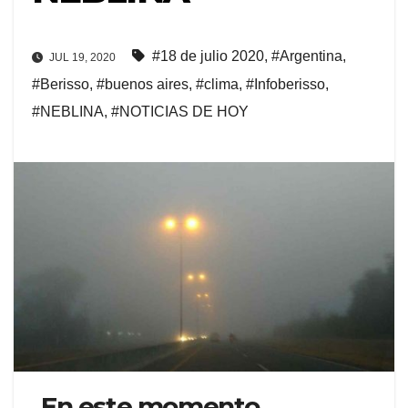
#18 de julio 2020
,
#Argentina
,
JUL 19, 2020
#Berisso
,
#buenos aires
,
#clima
,
#Infoberisso
,
#NEBLINA
,
#NOTICIAS DE HOY
En este momento