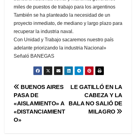
miles de puestos de trabajo para los argentinos
También se ha planteado la necesidad de un
proyecto inmediato, de mediano y largo plazo para
recuperar la industria naval.
Con Unidad y Trabajo sacaremos nuestro país
adelante priorizando la industria Nacional»
Señaló BANEGAS
Navegación
BUENOS AIRES
LE GATILLÓ EN LA
PASA DE
CABEZA Y LA
de
«AISLAMIENTO» A
BALA NO SALIÓ DE
entradas
«DISTANCIAMIENT
MILAGRO
O»