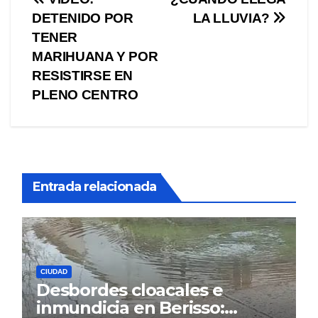
Navegación
DETENIDO POR
LA LLUVIA?
de
TENER
entradas
MARIHUANA Y POR
RESISTIRSE EN
PLENO CENTRO
Entrada relacionada
CIUDAD
Desbordes cloacales e
inmundicia en Berisso: