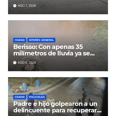
colapso de la red en la calle
AGO 7, 2026
14
CIUDAD
INTERÉS GENERAL
Berisso: Con apenas 35
milímetros de lluvia ya se
sienten los problemas
AGO 6, 2026
CIUDAD
POLICIALES
Padre e hijo golpearon a un
delincuente para recuperar