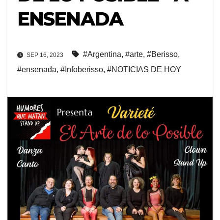
ENSENADA
#Argentina
,
#arte
,
#Berisso
,
SEP 16, 2023
#ensenada
,
#Infoberisso
,
#NOTICIAS DE HOY