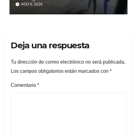
un celular robado en Berisso
AGO 6, 2026
Deja una respuesta
Tu dirección de correo electrónico no será publicada.
Los campos obligatorios están marcados con
*
Comentario
*