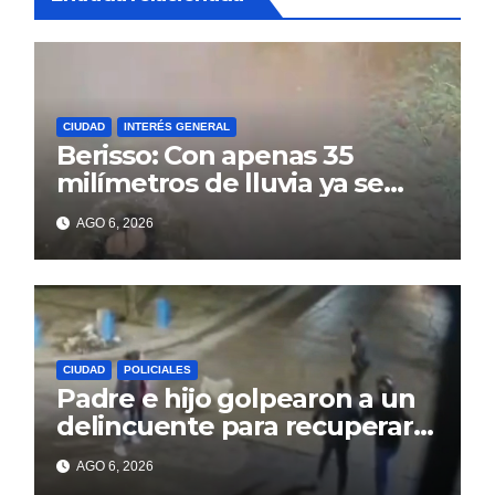
CIUDAD
INTERÉS GENERAL
Berisso: Con apenas 35
milímetros de lluvia ya se
sienten los problemas
AGO 6, 2026
CIUDAD
POLICIALES
Padre e hijo golpearon a un
delincuente para recuperar
un celular robado en Berisso
AGO 6, 2026