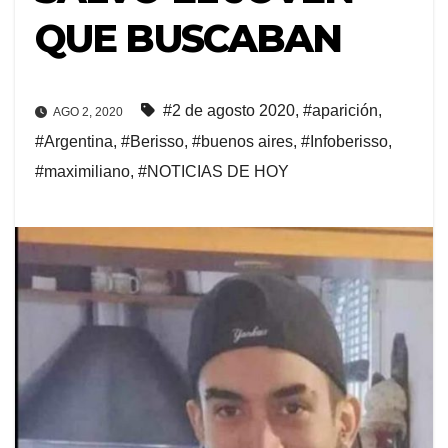
QUE BUSCABAN
#2 de agosto 2020
,
#aparición
,
AGO 2, 2020
#Argentina
,
#Berisso
,
#buenos aires
,
#Infoberisso
,
#maximiliano
,
#NOTICIAS DE HOY