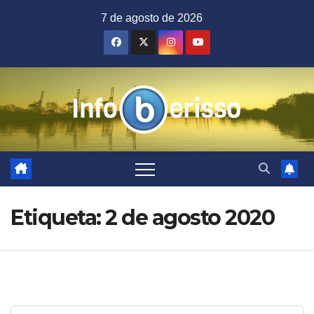
Saltar
7 de agosto de 2026
al
contenido
Etiqueta:
2 de agosto 2020