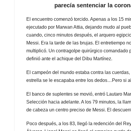
parecía sentenciar la coro
El encuentro comenzó torcido. Apenas a los 15 min
ejecutado por Marwan Attia, dejando mudo al puebl
cuando, cinco minutos después, el arquero egipcio 
Messi. Era la tarde de las brujas. El entretiempo n
multiplicó. Un contragolpe quirúrgico comandado p
definió ante el achique del Dibu Martínez.
El campeón del mundo estaba contra las cuerdas, 
estrella se le escapaba entre los dedos…Pero si alg
El banco de suplentes se movió, entró Lautaro Mart
Selección hacia adelante. A los 79 minutos, la ll
de cabeza un centro preciso de Messi. El descuent
Poco después, a los 83, llegó la redención del Rey