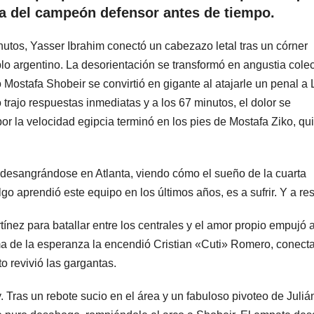
na del campeón defensor antes de tiempo.
utos, Yasser Ibrahim conectó un cabezazo letal tras un córner
o argentino. La desorientación se transformó en angustia colec
Mostafa Shobeir se convirtió en gigante al atajarle un penal a 
o trajo respuestas inmediatas y a los 67 minutos, el dolor se
or la velocidad egipcia terminó en los pies de Mostafa Ziko, qu
desangrándose en Atlanta, viendo cómo el sueño de la cuarta
o aprendió este equipo en los últimos años, es a sufrir. Y a res
ínez para batallar entre los centrales y el amor propio empujó a
ama de la esperanza la encendió Cristian «Cuti» Romero, conect
o revivió las gargantas.
. Tras un rebote sucio en el área y un fabuloso pivoteo de Juliá