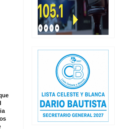
 que
l
ia
los
e