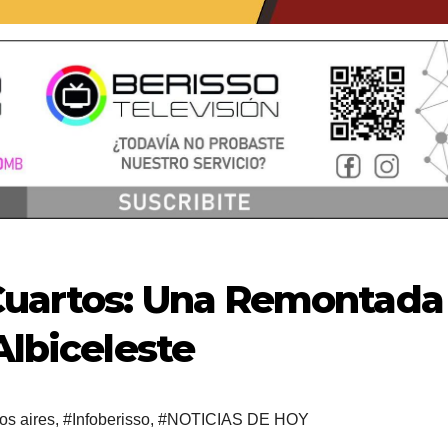
Cuartos: Una Remontada
Albiceleste
os aires
,
#Infoberisso
,
#NOTICIAS DE HOY