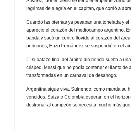
Álvarez, Lionel Messi se llenó el empeine zurdo d
lágrimas de alegría en el capitán, que corrió a ab
Cuando las piernas ya pesaban una tonelada y el 
apareció el corazón del mediocampo argentino. En 
banda y sacó un centro llovido al corazón del área
pulmones, Enzo Fernández se suspendió en el aire p
El silbatazo final del árbitro dio rienda suelta a 
césped, Messi que no podía contener el llanto de ali
transformadas en un carnaval de desahogo.
Argentina sigue viva. Sufriendo, como manda su hi
vencidos. Suiza o Colombia esperan en el horizont
destronar al campeón se necesita mucho más que n