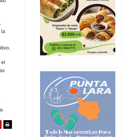
ató
,
 la
tivo.
 el
nas
a
a.