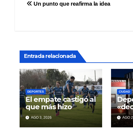
Navegación
Un punto que reafirma la idea
de
entradas
Entrada relacionada
DEPORTES
CIUDAD
El empate castigó al
Depo
que más hizo
«de
con 
AGO 3, 2026
AGO 2
pro
incu