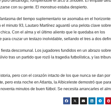
e puro desahogo, rompiéndole el arco a Shobeir. El empate des
razarse con su gente. El monstruo estaba despierto.
fantasma del tiempo suplementario se asomaba en el horizonte
el minuto 93, Lautaro Martínez aguantó una pelota clave sobre
 chica. Con el alma y el último aliento que le quedaba en los
ara cruzar un testazo inolvidable, sellando el tres a dos defini
una fiesta descomunal. Los jugadores fundidos en un abrazo sobre
vio tras un partido que rozó la tragedia futbolística, y las tribu
storia, pero con el corazón intacto de los que nunca se dan por
e, pero esta noche en Atlanta, la Albiceleste demostró que par
oventa minutos de buen fútbol. Se necesita arrancarles el alm