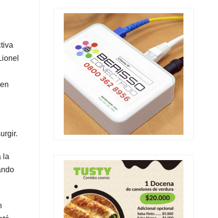
tiva
Lionel
ien
urgir.
 la
ando
n