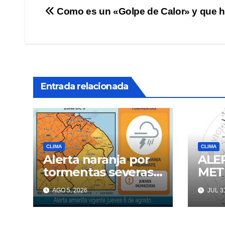
Navegación
Como es un «Golpe de Calor» y que h
de
entradas
Entrada relacionada
CLIMA
CLIMA
Alerta naranja por
ALE
tormentas severas y
MET
fuertes ráfagas
EN 
AGO 5, 2026
JUL 31
COR