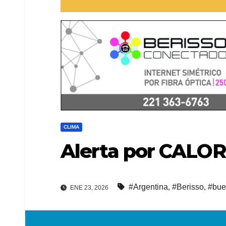
CLIMA
Alerta por CALOR
#Argentina
,
#Berisso
,
#bue
ENE 23, 2026