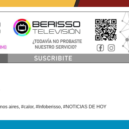
nos aires
,
#calor
,
#Infoberisso
,
#NOTICIAS DE HOY