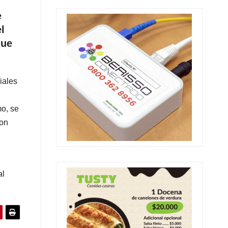
e
l
que
iales
mo, se
con
al