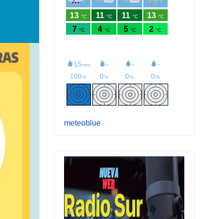
meteoblue