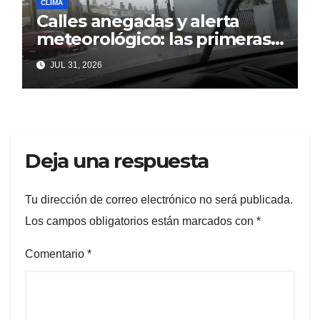
CLIMA
Calles anegadas y alerta
meteorológico: las primeras
lluvia complicaron Berisso
JUL 31, 2026
Deja una respuesta
Tu dirección de correo electrónico no será publicada.
Los campos obligatorios están marcados con
*
Comentario
*