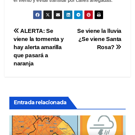
el viento y evitar transitar por calles anegadas.
Navegación
ALERTA: Se
Se viene la lluvia
viene la tormenta y
¿Se viene Santa
de
hay alerta amarilla
Rosa?
entradas
que pasará a
naranja
Entrada relacionada