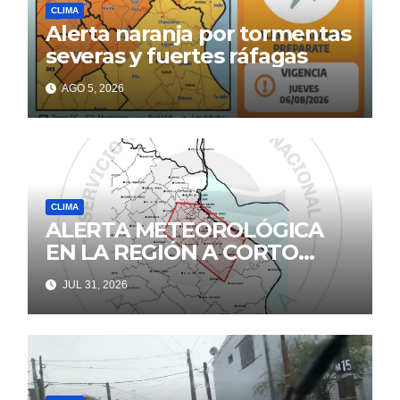
CLIMA
Alerta naranja por tormentas
severas y fuertes ráfagas
AGO 5, 2026
CLIMA
ALERTA METEOROLÓGICA
EN LA REGIÓN A CORTO
PLAZO
JUL 31, 2026