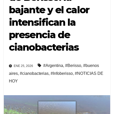
bajante y el calor
intensifican la
presencia de
cianobacterias
#Argentina
,
#Berisso
,
#buenos
ENE 25, 2026
aires
,
#cianobacterias
,
#Infoberisso
,
#NOTICIAS DE
HOY