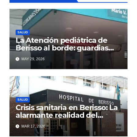
SALUD
La Atención pediátrica de
Berisso al borde: guardias
saturadas por la alta
MAY 29, 2026
demanda
SALUD
Crisis sanitaria en Berisso: La
alarmante realidad del
Hospital Larraín que el
MAR 17, 2026
discurso oficial intenta