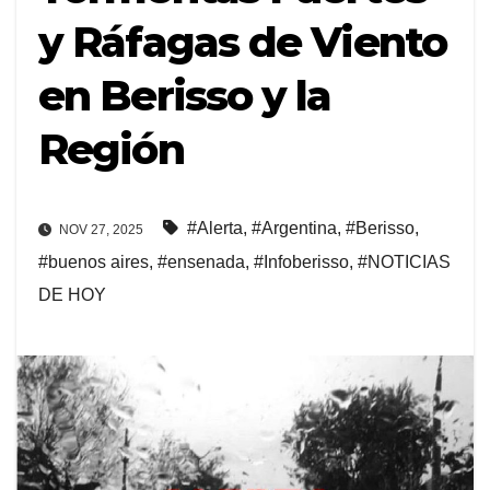
y Ráfagas de Viento
en Berisso y la
Región
#Alerta
,
#Argentina
,
#Berisso
,
NOV 27, 2025
#buenos aires
,
#ensenada
,
#Infoberisso
,
#NOTICIAS
DE HOY