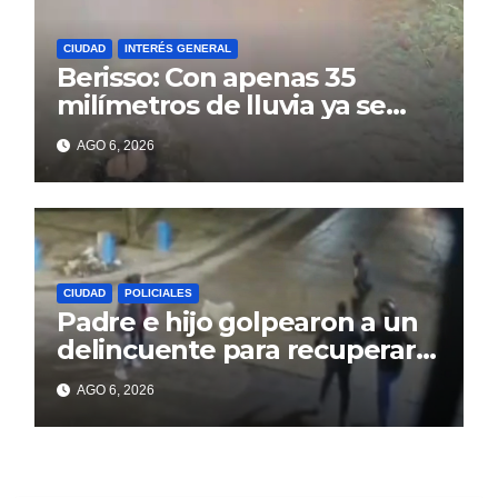
CIUDAD
INTERÉS GENERAL
Berisso: Con apenas 35
milímetros de lluvia ya se
sienten los problemas
AGO 6, 2026
CIUDAD
POLICIALES
Padre e hijo golpearon a un
delincuente para recuperar
un celular robado en Berisso
AGO 6, 2026