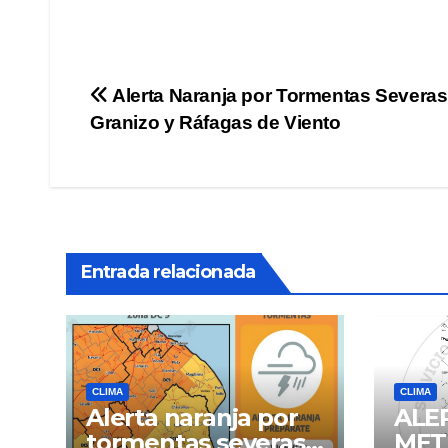
Navegación
Alerta Naranja por Tormentas Severas
Granizo y Ráfagas de Viento
de
entradas
Entrada relacionada
CLIMA
CLIMA
Alerta naranja por
ALE
tormentas severas y
MET