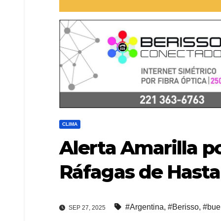
CLIMA
Alerta Amarilla p
Ráfagas de Hasta
#Argentina
,
#Berisso
,
#bue
SEP 27, 2025