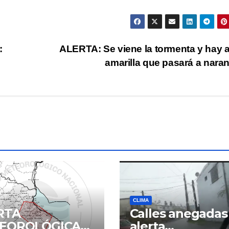
:
ALERTA: Se viene la tormenta y hay a
amarilla que pasará a nara
CLIMA
RTA
Calles anegadas
EOROLÓGICA
alerta