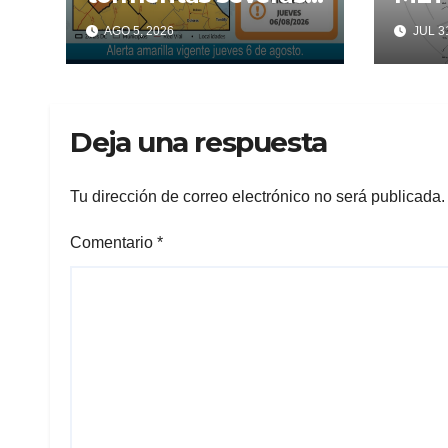
fuertes ráfagas
EN 
AGO 5, 2026
JUL 31
COR
Deja una respuesta
Tu dirección de correo electrónico no será publicada.
Comentario
*