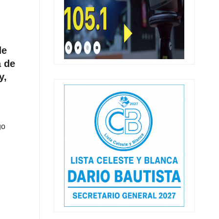
de
a de
y,
go