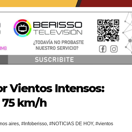
or Vientos Intensos:
 75 km/h
nos aires
,
#Infoberisso
,
#NOTICIAS DE HOY
,
#vientos