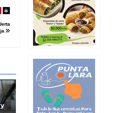
lerta
nja
 y