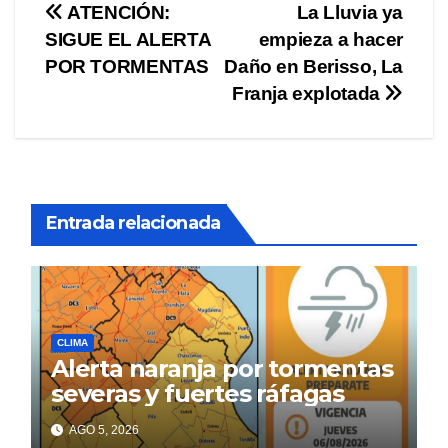
Navegación
ATENCIÓN:
La Lluvia ya
SIGUE EL ALERTA
empieza a hacer
de
POR TORMENTAS
Daño en Berisso, La
entradas
Franja explotada
Entrada relacionada
CLIMA
Alerta naranja por tormentas
severas y fuertes ráfagas
AGO 5, 2026