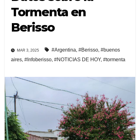
Tormenta en
Berisso
#Argentina
,
#Berisso
,
#buenos
MAR 3, 2025
aires
,
#Infoberisso
,
#NOTICIAS DE HOY
,
#tormenta