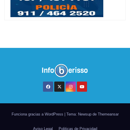
Funciona gracias a WordPress
|
Tema: Newsup de
Themeansar
Aviso Legal
Politicas de Privacidad