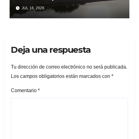
Paseo Costero de Punta Lara
JUL 16, 2026
frente a intentos de parálisis
con trasfondo político
Deja una respuesta
Tu dirección de correo electrónico no será publicada.
Los campos obligatorios están marcados con
*
Comentario
*