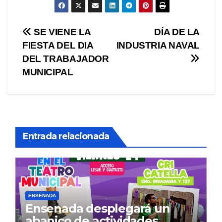
Navegación
SE VIENE LA
DÍA DE LA
FIESTA DEL DIA
INDUSTRIA NAVAL
de
DEL TRABAJADOR
entradas
MUNICIPAL
Entrada relacionada
ENSENADA
Ensenada desplegará un
abanico de actividades