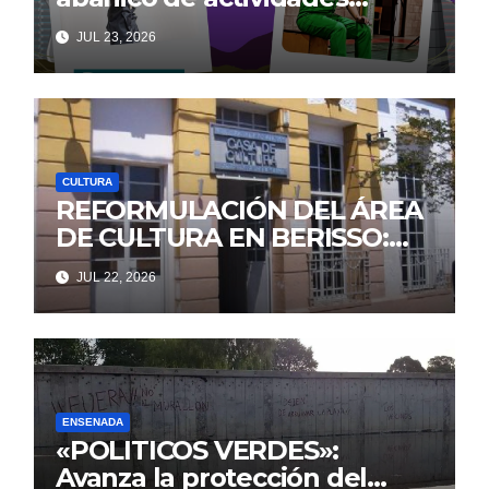
culturales y recreativas
JUL 23, 2026
gratuitas para disfrutar en
familia este fin de semana
CULTURA
REFORMULACIÓN DEL ÁREA
DE CULTURA EN BERISSO:
¿Achique a lo Milei?
JUL 22, 2026
ENSENADA
«POLITICOS VERDES»:
Avanza la protección del