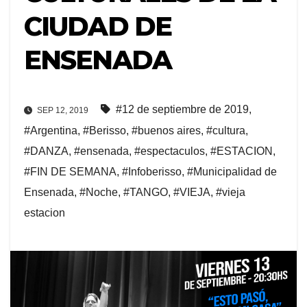
CIUDAD DE
ENSENADA
#12 de septiembre de 2019
,
SEP 12, 2019
#Argentina
,
#Berisso
,
#buenos aires
,
#cultura
,
#DANZA
,
#ensenada
,
#espectaculos
,
#ESTACION
,
#FIN DE SEMANA
,
#Infoberisso
,
#Municipalidad de
Ensenada
,
#Noche
,
#TANGO
,
#VIEJA
,
#vieja
estacion