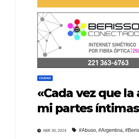
CIUDAD
«Cada vez que la 
mi partes íntima
#Abuso
,
#Argentina
,
#Beri
ABR 30, 2024