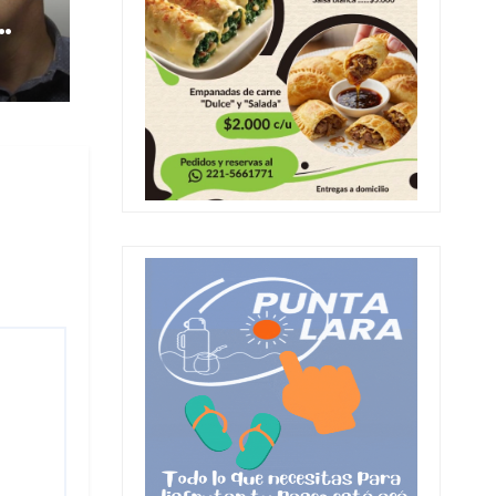
a
y el
ino