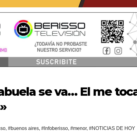
abuela se va… El me toc
s»
sso
,
#buenos aires
,
#Infoberisso
,
#menor
,
#NOTICIAS DE HOY