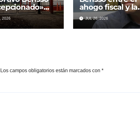
cepcionado»
ahogo fiscal y la
Cagliardi y sus
parálisis: un
, 2026
JUL 26, 2026
mesas
municipio
mplidas
acorralado por l
falta de gestión 
desencanto vec
Los campos obligatorios están marcados con
*