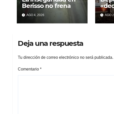
Berisso no frena
«de
con 
AGO 4, 2026
AGO 2
pro
incu
Deja una respuesta
Tu dirección de correo electrónico no será publicada.
Comentario
*