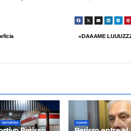
eficia
«DAAAME LUUUZZ
DEPORTES
CIUDAD
rtivo Berisso
Berisso entre el