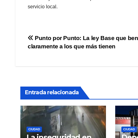
servicio local.
Navegación
Punto por Punto: La ley Base que ben
claramente a los que más tienen
de
entradas
Entrada relacionada
CIUDAD
CIUDAD
La inseguridad en
Depo