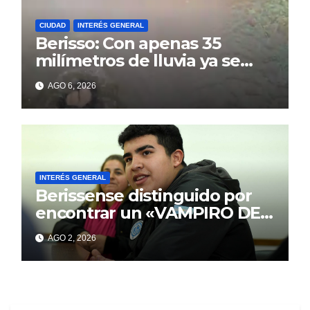
CIUDAD
INTERÉS GENERAL
Berisso: Con apenas 35
milímetros de lluvia ya se
sienten los problemas
AGO 6, 2026
INTERÉS GENERAL
Berissense distinguido por
encontrar un «VAMPIRO DE
MAR»
AGO 2, 2026