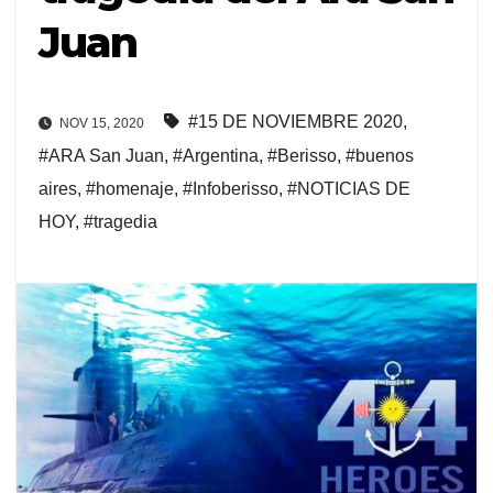
Juan
#15 DE NOVIEMBRE 2020
,
NOV 15, 2020
#ARA San Juan
,
#Argentina
,
#Berisso
,
#buenos
aires
,
#homenaje
,
#Infoberisso
,
#NOTICIAS DE
HOY
,
#tragedia