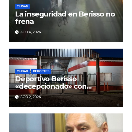
CIUDAD
La inseguridad en Berisso no
frena
AGO 4, 2026
CIUDAD
DEPORTES
Deportivo Berisso
«decepcionado» con
Cagliardi y sus promesas
AGO 2, 2026
incumplidas