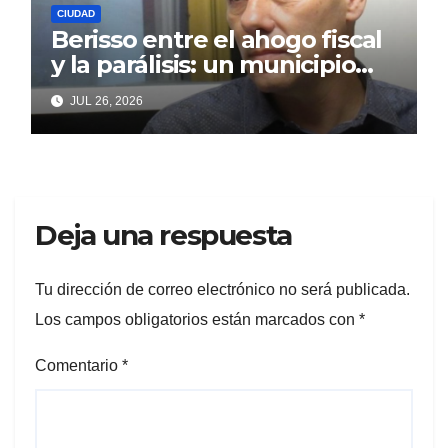
CIUDAD
Berisso entre el ahogo fiscal
y la parálisis: un municipio
acorralado por la falta de
JUL 26, 2026
gestión y el desencanto
vecino
Deja una respuesta
Tu dirección de correo electrónico no será publicada.
Los campos obligatorios están marcados con
*
Comentario
*