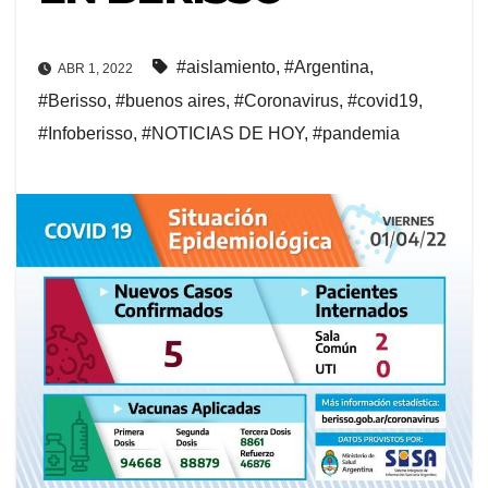
#aislamiento
,
#Argentina
,
ABR 1, 2022
#Berisso
,
#buenos aires
,
#Coronavirus
,
#covid19
,
#Infoberisso
,
#NOTICIAS DE HOY
,
#pandemia