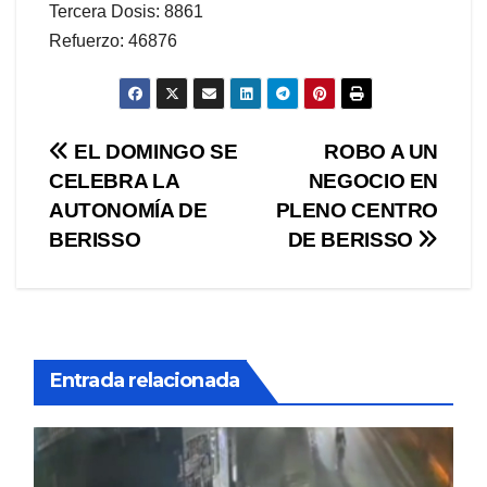
Tercera Dosis: 8861
Refuerzo: 46876
Navegación
EL DOMINGO SE
ROBO A UN
CELEBRA LA
NEGOCIO EN
de
AUTONOMÍA DE
PLENO CENTRO
entradas
BERISSO
DE BERISSO
Entrada relacionada