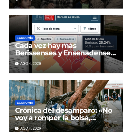
ECONOMÍA
Cada vez hay más
Berissenses y Ensenadenses
con deudas incobrables
AGO 4, 2026
ECONOMÍA
Crónica del desamparo: «No
voy a romper la bolsa,
quédese tranquilo…»
AGO 4, 2026