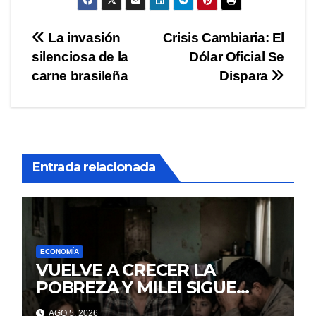
Navegación
La invasión
Crisis Cambiaria: El
silenciosa de la
Dólar Oficial Se
de
carne brasileña
Dispara
entradas
Entrada relacionada
ECONOMÍA
VUELVE A CRECER LA
POBREZA Y MILEI SIGUE
MINTIENDO
AGO 5, 2026