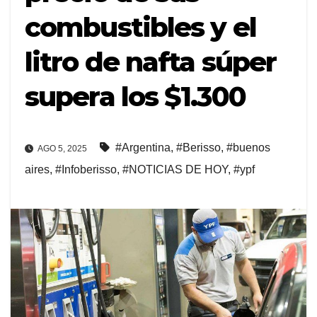
combustibles y el
litro de nafta súper
supera los $1.300
#Argentina
,
#Berisso
,
#buenos
AGO 5, 2025
aires
,
#Infoberisso
,
#NOTICIAS DE HOY
,
#ypf