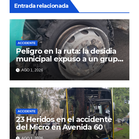
Entrada relacionada
ACCIDENTE
Peligro en la ruta: la desidia
municipal expuso a un grupo
de berissenses
AGO 1, 2026
ACCIDENTE
23 Heridos en el accidente
del Micro en Avenida 60
AGO 1, 2026