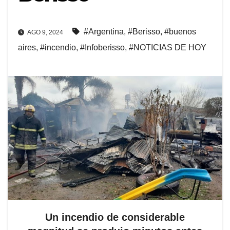
#Argentina
,
#Berisso
,
#buenos
AGO 9, 2024
aires
,
#incendio
,
#Infoberisso
,
#NOTICIAS DE HOY
Un incendio de considerable