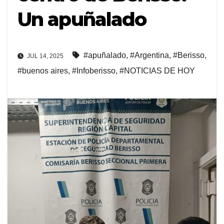
Un apuñalado
#apuñalado
,
#Argentina
,
#Berisso
,
JUL 14, 2025
#buenos aires
,
#Infoberisso
,
#NOTICIAS DE HOY