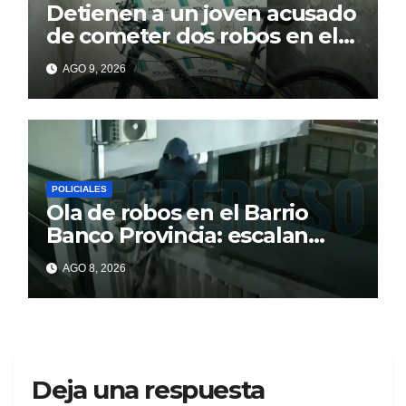
Detienen a un joven acusado
de cometer dos robos en el
barrio Banco Provincia
AGO 9, 2026
POLICIALES
Ola de robos en el Barrio
Banco Provincia: escalan
paredes en la noche y nadie
AGO 8, 2026
responde
Deja una respuesta