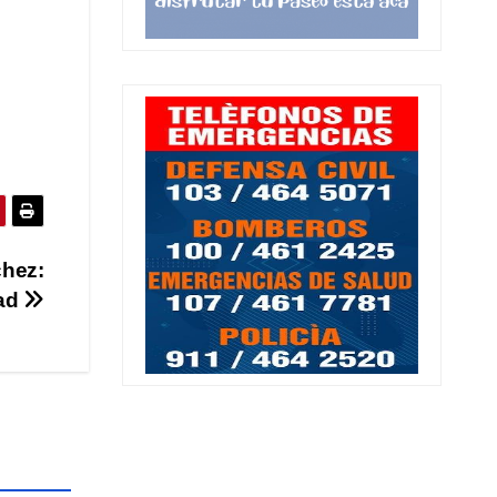
chez:
dad