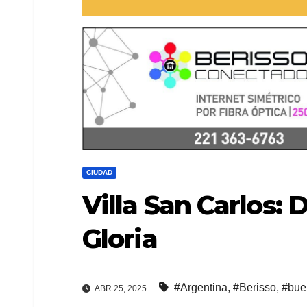
CIUDAD
Villa San Carlos: 
Gloria
#Argentina
,
#Berisso
,
#bue
ABR 25, 2025