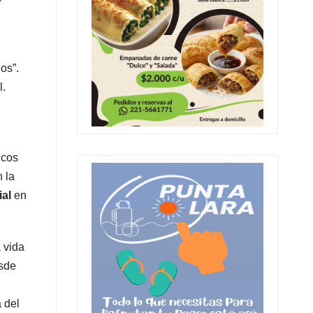
os”.
l.
icos
 la
ial
en
 vida
esde
a del