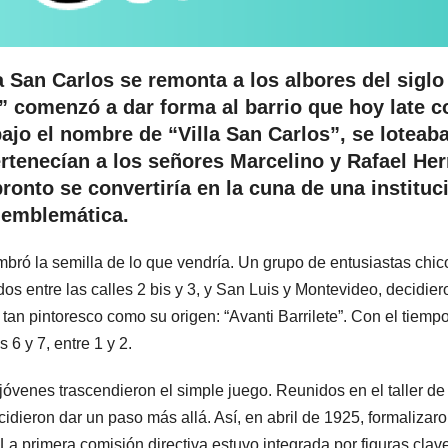
la San Carlos se remonta a los albores del siglo
 comenzó a dar forma al barrio que hoy late c
bajo el nombre de “Villa San Carlos”, se loteab
ertenecían a los señores Marcelino y Rafael Her
ronto se convertiría en la cuna de una instituc
emblemática.
mbró la semilla de lo que vendría. Un grupo de entusiastas chic
os entre las calles 2 bis y 3, y San Luis y Montevideo, decidier
an pintoresco como su origen: “Avanti Barrilete”. Con el tiempo
 6 y 7, entre 1 y 2.
 jóvenes trascendieron el simple juego. Reunidos en el taller de
idieron dar un paso más allá. Así, en abril de 1925, formalizar
 La primera comisión directiva estuvo integrada por figuras clav