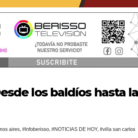
Desde los baldíos hasta l
nos aires
,
#Infoberisso
,
#NOTICIAS DE HOY
,
#villa san carlos