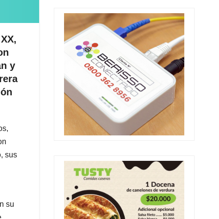
 XX,
on
an y
rera
ión
os,
on
, sus
on su
e