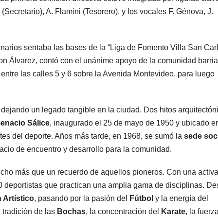
ecretario), A. Flamini (Tesorero), y los vocales F. Génova, J.
onarios sentaba las bases de la “Liga de Fomento Villa San Carl
on Álvarez, contó con el unánime apoyo de la comunidad barria
 entre las calles 5 y 6 sobre la Avenida Montevideo, para luego
, dejando un legado tangible en la ciudad. Dos hitos arquitectón
enacio Sálice
, inaugurado el 25 de mayo de 1950 y ubicado en
tes del deporte. Años más tarde, en 1968, se sumó la
sede soc
pacio de encuentro y desarrollo para la comunidad.
mucho más que un recuerdo de aquellos pioneros. Con una activa
000 deportistas que practican una amplia gama de disciplinas. D
 Artístico
, pasando por la pasión del
Fútbol
y la energía del
a tradición de las
Bochas
, la concentración del
Karate
, la fuerz