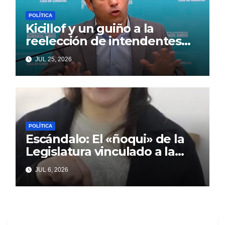
POLÍTICA
Kicillof y un guiño a la
reelección de intendentes
que Cagliardi espera ansioso
JUL 25, 2026
POLÍTICA
Escándalo: El «ñoqui» de la
Legislatura vinculado a la
concejal libertaria no quiere
JUL 6, 2026
soltar al «ESTADO»