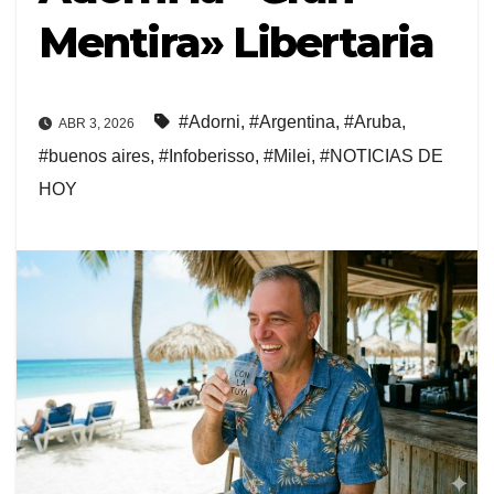
Mentira» Libertaria
#Adorni
,
#Argentina
,
#Aruba
,
ABR 3, 2026
#buenos aires
,
#Infoberisso
,
#Milei
,
#NOTICIAS DE
HOY