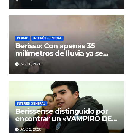
NECESITA DE LA AYUDA DE
TODOS
CIUDAD
INTERÉS GENERAL
Berisso: Con apenas 35
milímetros de lluvia ya se
sienten los problemas
AGO 6, 2026
INTERÉS GENERAL
Berissense distinguido por
encontrar un «VAMPIRO DE
MAR»
AGO 2, 2026