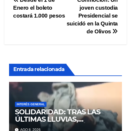
Navegación
Enero el boleto
joven custodia
de
costará 1.000 pesos
Presidencial se
entradas
suicidó en la Quinta
de Olivos
Entrada relacionada
INTERÉS GENERAL
SOLIDARIDAD: TRAS LAS
ÚLTIMAS LLUVIAS,
ALEJANDRA PERDIÓ TODO Y
AGO 8, 2026