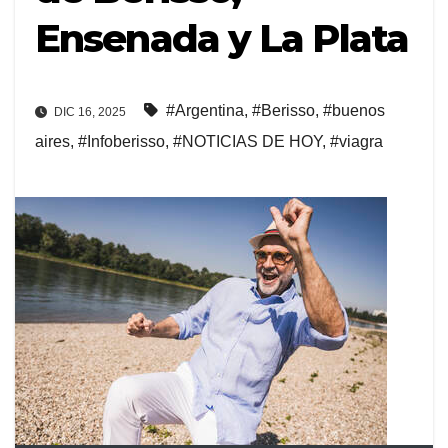
Ensenada y La Plata
#Argentina
,
#Berisso
,
#buenos
DIC 16, 2025
aires
,
#Infoberisso
,
#NOTICIAS DE HOY
,
#viagra