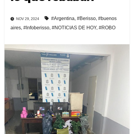
#Argentina
,
#Berisso
,
#buenos
NOV 29, 2024
aires
,
#Infoberisso
,
#NOTICIAS DE HOY
,
#ROBO