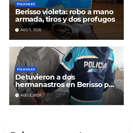
POLICIALES
Berisso violeta: robo a mano
armada, tiros y dos profugos
AGO 5, 2026
POLICIALES
Detuvieron a dos
hermanastros en Berisso por
matar a puñaladas a un
AGO 3, 2026
tatuador