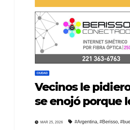
CIUDAD
Vecinos le pidiero
se enojó porque l
#Argentina
,
#Berisso
,
#bue
MAR 25, 2026