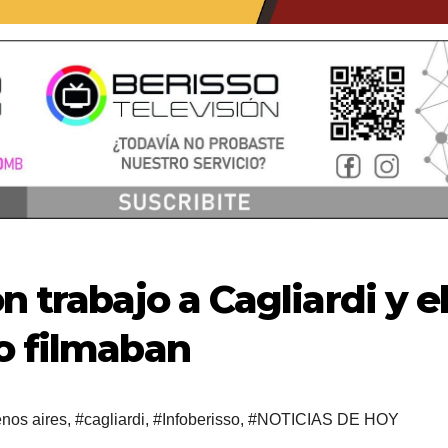
n trabajo a Cagliardi y e
o filmaban
nos aires
,
#cagliardi
,
#Infoberisso
,
#NOTICIAS DE HOY