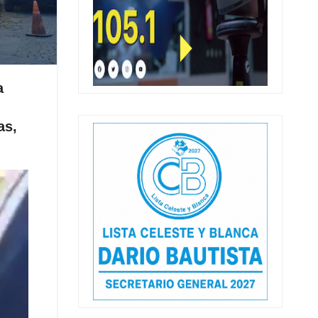
a
as,