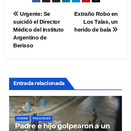
Navegación
Urgente: Se
Extraño Robo en
suicidó el Director
Los Talas, un
de
Médico del Instituto
herido de bala
entradas
Argentino de
Berisso
Entrada relacionada
CIUDAD
POLICIALES
Padre e hijo golpearon a un