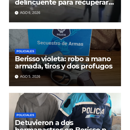
delincuente para recuperar
un celular robado en Berisso
AGO 6, 2026
POLICIALES
Berisso violeta: robo a mano
armada, tiros y dos profugos
AGO 5, 2026
POLICIALES
Detuvieron a dos
hermanastros en Berisso por