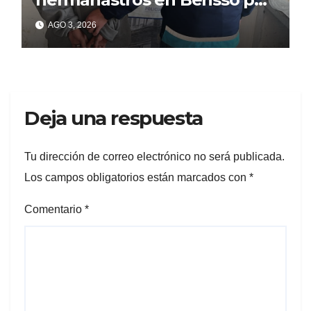
matar a puñaladas a un
AGO 3, 2026
tatuador
Deja una respuesta
Tu dirección de correo electrónico no será publicada.
Los campos obligatorios están marcados con
*
Comentario
*