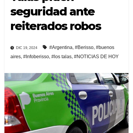
seguridad ante
reiterados robos
#Argentina
,
#Berisso
,
#buenos
DIC 19, 2024
aires
,
#Infoberisso
,
#los talas
,
#NOTICIAS DE HOY